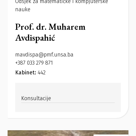
Odsjek za matematičke i kompjuterske
nauke
Prof. dr. Muharem
Avdispahić
mavdispa@pmf.unsa.ba
+387 033 279 871
Kabinet:
442
Konsultacije