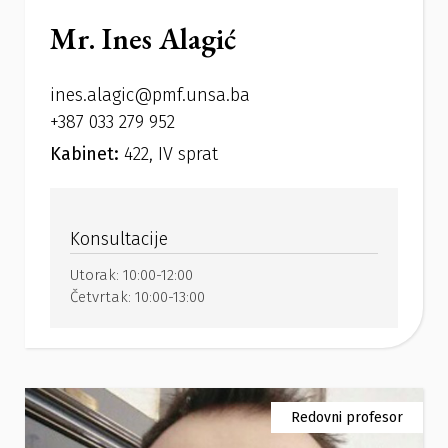
Mr. Ines Alagić
ines.alagic@pmf.unsa.ba
+387 033 279 952
Kabinet:
422, IV sprat
Konsultacije
Utorak:
10:00-12:00
Četvrtak:
10:00-13:00
Redovni profesor