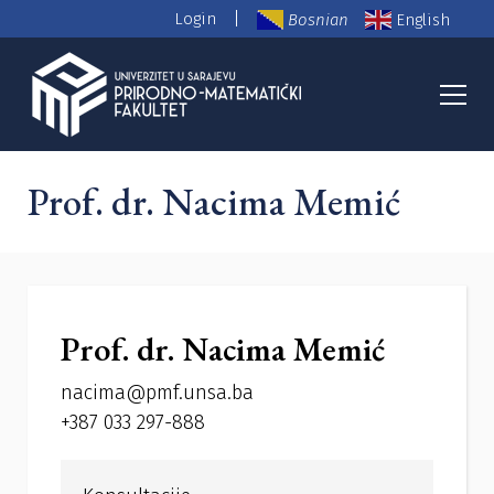
|
Login
Bosnian
English
PMF Nastavno osoblje
Prof. dr. Nacima Memić
Prof. dr. Nacima Memić
nacima@pmf.unsa.ba
+387 033 297-888