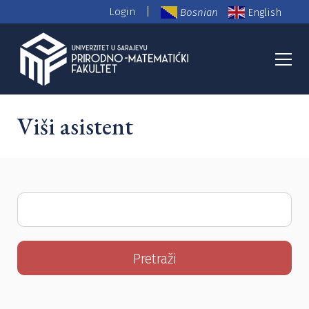
|
Login
Bosnian
English
PMF Nastavno osoblje
Viši asistent
Search
for: