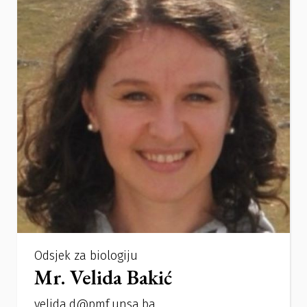
Odsjek za biologiju
Mr. Velida Bakić
velida.d@pmf.unsa.ba