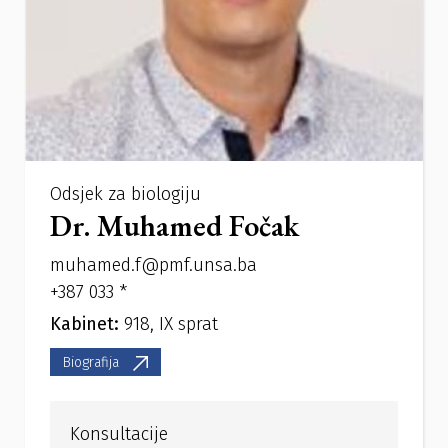
Odsjek za biologiju
Dr. Muhamed Fočak
muhamed.f@pmf.unsa.ba
+387 033 *
Kabinet:
918, IX sprat
Biografija
Konsultacije