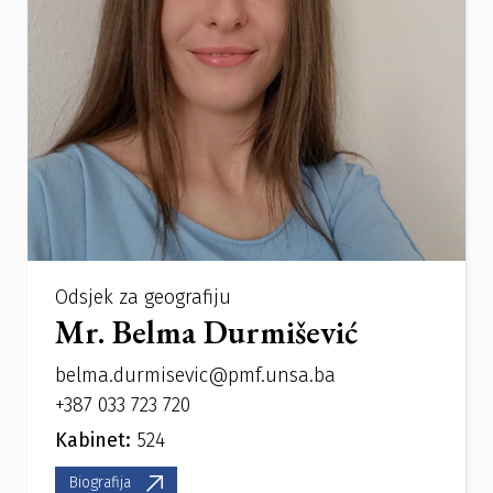
Odsjek za geografiju
Mr. Belma Durmišević
belma.durmisevic@pmf.unsa.ba
+387 033 723 720
Kabinet:
524
Biografija