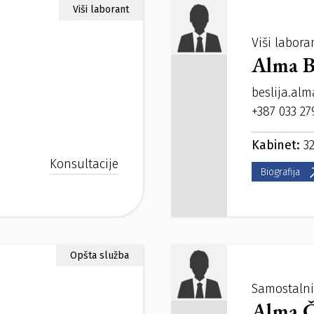
Viši laborant
Viši labora
Alma Be
beslija.al
+387 033 27
Kabinet:
32
Konsultacije
Biografija
Opšta služba
Samostalni 
Alma Č