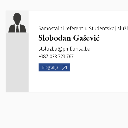
Samostalni referent u Studentskoj služ
Slobodan Gašević
stsluzba@pmf.unsa.ba
+387 033 723 767
Biografija