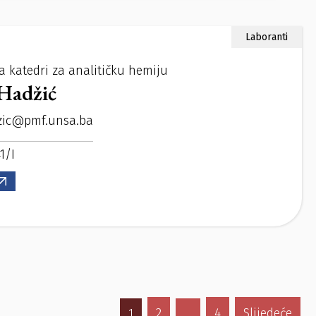
Laboranti
a katedri za analitičku hemiju
Hadžić
zic@pmf.unsa.ba
1/I
2
4
Slijedeće
1
…