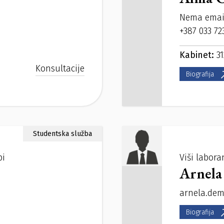
Nema emai
+387 033 72
Kabinet:
31
Konsultacije
Biografija
Studentska služba
bi
Viši labora
Arnela
arnela.de
Biografija