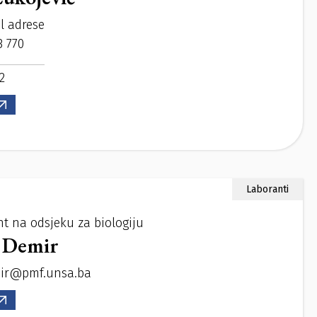
l adrese
3 770
2
Laboranti
nt na odsjeku za biologiju
 Demir
mir@pmf.unsa.ba