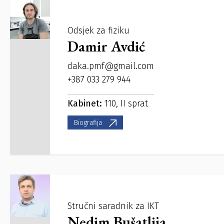
Odsjek za fiziku
Damir Avdić
daka.pmf@gmail.com
+387 033 279 944
Kabinet:
110, II sprat
Biografija
Stručni saradnik za IKT
Nedim Bušatlija