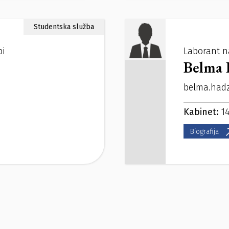
Studentska služba
bi
Laborant n
Belma 
belma.had
Kabinet:
14
Biografija