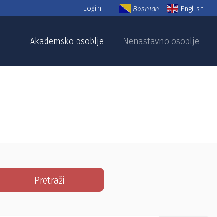
|
Login
Bosnian
English
Akademsko osoblje
Nenastavno osoblje