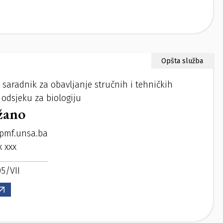
Opšta služba
i saradnik za obavljanje stručnih i tehničkih
 odsjeku za biologiju
žano
pmf.unsa.ba
x xxx
05/VII