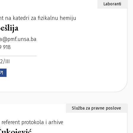
Laboranti
nt na katedri za fizikalnu hemiju
šlija
ma@pmf.unsa.ba
9 918
2/III
Služba za pravne poslove
referent protokola i arhive
ukojević