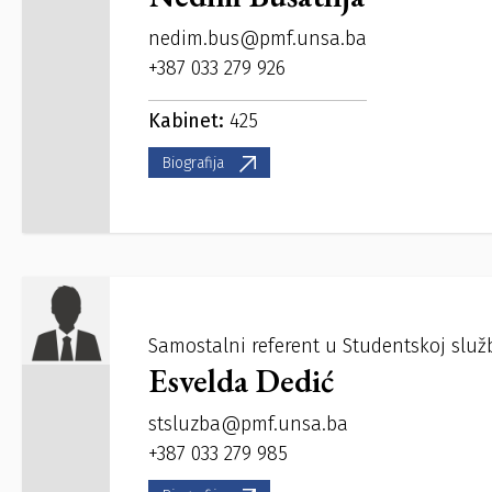
nedim.bus@pmf.unsa.ba
+387 033 279 926
Kabinet:
425
Biografija
Samostalni referent u Studentskoj služ
Esvelda Dedić
stsluzba@pmf.unsa.ba
+387 033 279 985