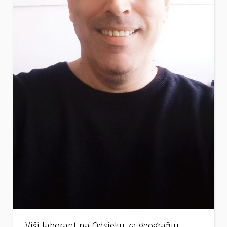
Viši laborant na Odsjeku za geografiju