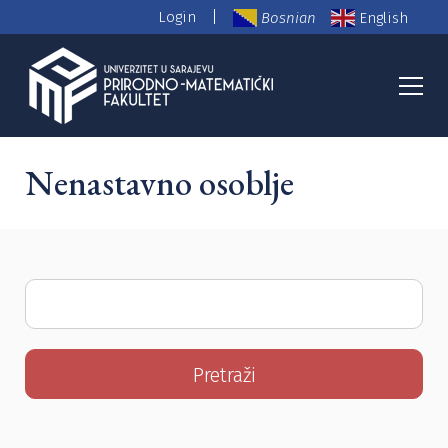
|
Login
Bosnian
English
PMF Nastavno osoblje
Nenastavno osoblje
Search
for: