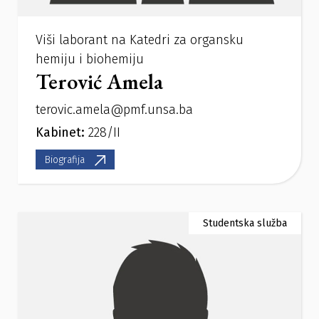
Viši laborant na Katedri za organsku
hemiju i biohemiju
Terović Amela
terovic.amela@pmf.unsa.ba
Kabinet:
228/II
Biografija
Studentska služba