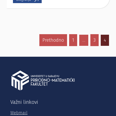
Prethodno
1
3
…
4
Važni linkovi
Webmail