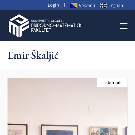
|
Login
Bosnian
English
PMF Nastavno osoblje
Emir Škaljić
Laboranti