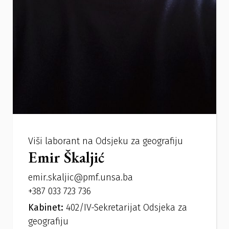
Viši laborant na Odsjeku za geografiju
Emir Škaljić
emir.skaljic@pmf.unsa.ba
+387 033 723 736
Kabinet:
402/IV-Sekretarijat Odsjeka za
geografiju