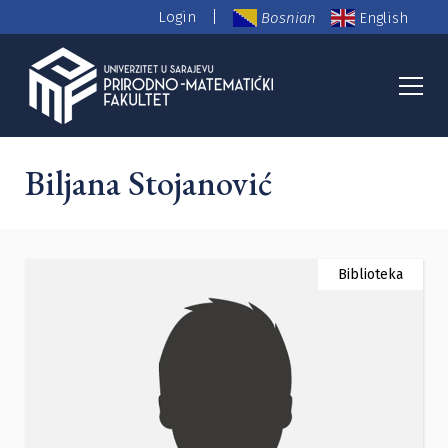
|
Login
Bosnian
English
PMF Nastavno osoblje
Biljana Stojanović
Biblioteka