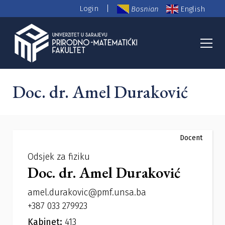
|
Login
Bosnian
English
PMF Nastavno osoblje
Doc. dr. Amel Duraković
Docent
Odsjek za fiziku
Doc. dr. Amel Duraković
amel.durakovic@pmf.unsa.ba
+387 033 279923
Kabinet:
413