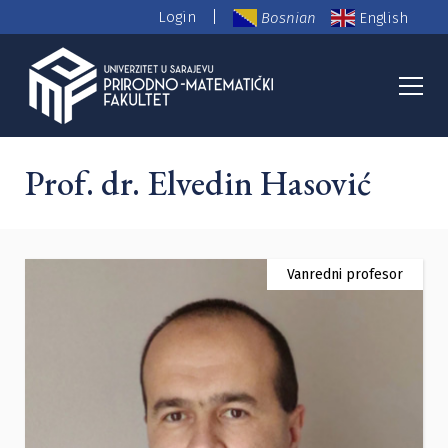
|
Login
Bosnian
English
PMF Nastavno osoblje
Prof. dr. Elvedin Hasović
Vanredni profesor