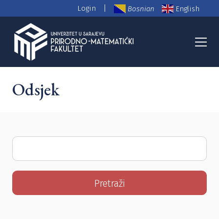
|
Login
Bosnian
English
PMF Nastavno osoblje
Odsjek
Search
for: