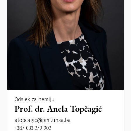
Odsjek za hemiju
Prof. dr. Anela Topčagić
atopcagic@pmf.unsa.ba
+387 033 279 902