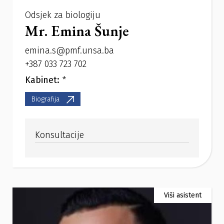
Odsjek za biologiju
Mr. Emina Šunje
emina.s@pmf.unsa.ba
+387 033 723 702
Kabinet:
*
Biografija
Konsultacije
Viši asistent