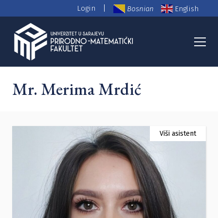
|
Login
Bosnian
English
PMF Nastavno osoblje
Mr. Merima Mrdić
Viši asistent