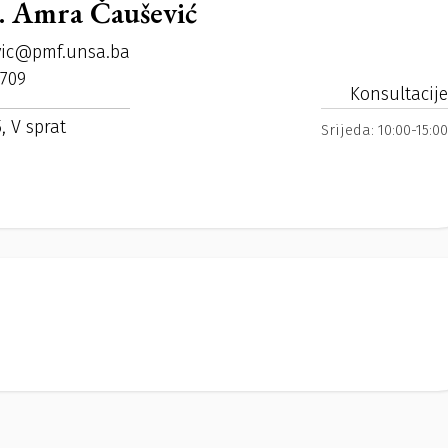
r. Amra Čaušević
vic@pmf.unsa.ba
 709
Konsultacije
, V sprat
Srijeda:
10:00-15:00