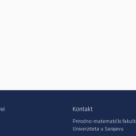
vi
Kontakt
Prirodno-matematički fakult
Univerziteta u Sarajevu